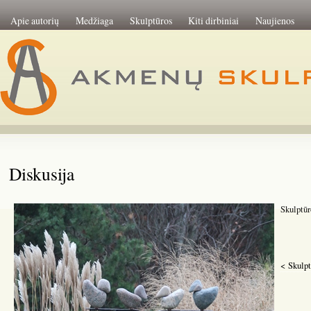
Apie autorių
Medžiaga
Skulptūros
Kiti dirbiniai
Naujienos
Diskusija
Skulptūr
< Skulpt